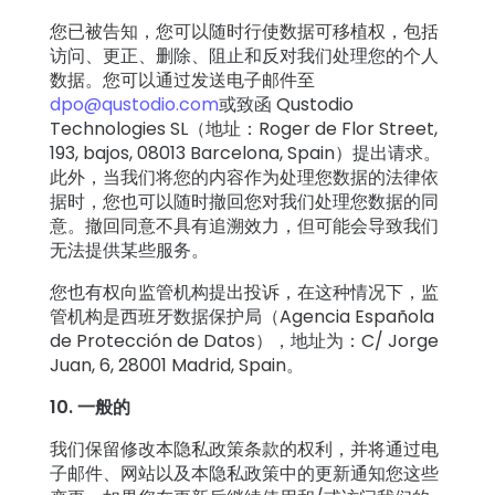
您已被告知，您可以随时行使数据可移植权，包括
访问、更正、删除、阻止和反对我们处理您的个人
数据。您可以通过发送电子邮件至
dpo@qustodio.com
或致函 Qustodio
Technologies SL（地址：Roger de Flor Street,
193, bajos, 08013 Barcelona,​​ Spain）提出请求。
此外，当我们将您的内容作为处理您数据的法律依
据时，您也可以随时撤回您对我们处理您数据的同
意。撤回同意不具有追溯效力，但可能会导致我们
无法提供某些服务。
您也有权向监管机构提出投诉，在这种情况下，监
管机构是西班牙数据保护局（Agencia Española
de Protección de Datos），地址为：C/ Jorge
Juan, 6, 28001 Madrid, Spain。
10. 一般的
我们保留修改本隐私政策条款的权利，并将通过电
子邮件、网站以及本隐私政策中的更新通知您这些