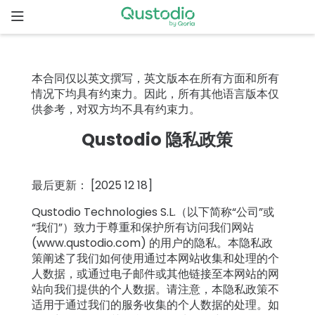
Skip
to
content
主
页
本合同仅以英文撰写，英文版本在所有方面和所有
情况下均具有约束力。因此，所有其他语言版本仅
为什么选
供参考，对双方均不具有约束力。
择
Qustodio 隐私政策
Qustodio
功
最后更新： [2025 12 18]
能
Qustodio Technologies S.L.（以下简称“公司”或
“我们”）致力于尊重和保护所有访问我们网站
下
(www.qustodio.com) 的用户的隐私。本隐私政
载
策阐述了我们如何使用通过本网站收集和处理的个
人数据，或通过电子邮件或其他链接至本网站的网
站向我们提供的个人数据。请注意，本隐私政策不
开
适用于通过我们的服务收集的个人数据的处理。如
始