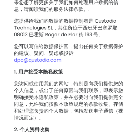
果您想了解更多关于我们如何处理用户数据的信
保
息，请阅读我们的服务法律条款。.
护
您提供给我们的数据的数据控制者是 Qustodio
Technologies SL，其住所位于西班牙巴塞罗那
定
08013 巴霍斯 Roger de Flor 街 193 号。
价
您可以写信给数据保护官，提出任何关于数据保护
的建议、疑问、疑虑或投诉：
家
dpo@qustodio.com
庭
1. 用户接受本隐私政策
案
例
您访问或使用我们的网站，特别是向我们提供您的
个人信息，或出于任何原因与我们联系，即表示您
学
明确接受本隐私政策，并在必要时向我们提供完全
同意，允许我们按照本政策规定的条款收集、存储
习
和处理您负责的个人数据，包括发送电子通信（视
情况而定）。
支
2. 个人资料收集
持