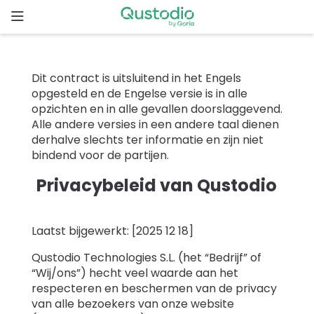
Skip
to
content
Home
Dit contract is uitsluitend in het Engels
Waarom
opgesteld en de Engelse versie is in alle
Qustodio
opzichten en in alle gevallen doorslaggevend.
Alle andere versies in een andere taal dienen
derhalve slechts ter informatie en zijn niet
Functies
bindend voor de partijen.
Privacybeleid van Qustodio
Aan
de
slag
Laatst bijgewerkt: [2025 12 18]
Qustodio Technologies S.L. (het “Bedrijf” of
Downloads
“Wij/ons”) hecht veel waarde aan het
respecteren en beschermen van de privacy
Prijzen
van alle bezoekers van onze website