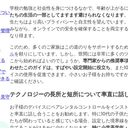
学校の勉強と社会性を身につけるなかで、年齢が上がる
につい
たちの生活の一部としてますます避けられなくなります
生たちはより高いプライバシーと自主性を望んでいます
みながら、オンラインでの安全を確保することを両立す
を管理
なり得ます。
このため、多くのご家族はこの道のりをサポートするた
る
ル
を頼りにしています。しかし、世間には非常に多くの
てる
こから始めればよいのでしょうか。
専門家からの推奨事
わせたこのガイドは、すばやい設定開始に役立ち
、また1
ブで
イスの使用を促進できます。小さいお子様をお持ちです
できる
ご確認ください。
テクノロジーの長所と短所について率直に話
を見守
お子様のデバイスにペアレンタルコントロールをインス
と率直に話し合うことをお勧めします。特に10代の子供
たちが関わっていると感じている場合、設定した境界線
立てることがはるかに少なくなります。
特に小学高学年