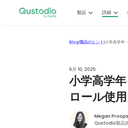
Skip
Qus
to
の旅
製品
詳細
content
して
の専
から
Qustodio
製
子
ヘ
機
安
別の
Blog
|
製品のヒント
|
小学高学年
が選ばれ
品
育
ル
能
全
ート
る理由
の
て
プ
ガ
イダ
一流のペ
ヒ
の
セ
イ
ス。
何百万人もの保護者
アレンタ
数分以
ン
ヒ
ン
ド
6月 10, 2025
がQustodioを信頼
ルコント
に
ト
ン
タ
今す
小学高学年
して、子供たちの安
ロールツ
保護者が
Qustod
ト
ー
得
全とバランスの取れ
最新の製
ール、ア
知ってお
でお子
たオンラインを維持
品アップ
テクノ
Qustodio
ラート、
くべきア
の保護
ロール使用
しています。
デートと
ロジ
の設定、
レポート
プリやゲ
監視を
機能に加
ー、心
使用、ト
を指先一
ームに関
始でき
詳細
えて便利
理学、
ラブルシ
つでご利
する概
す。
Megan Proop
なノウハ
医学な
ューティ
用になれ
要、評
ダウン
Qustodio製品
ウで、
どから
ングに役
ます。
価、警