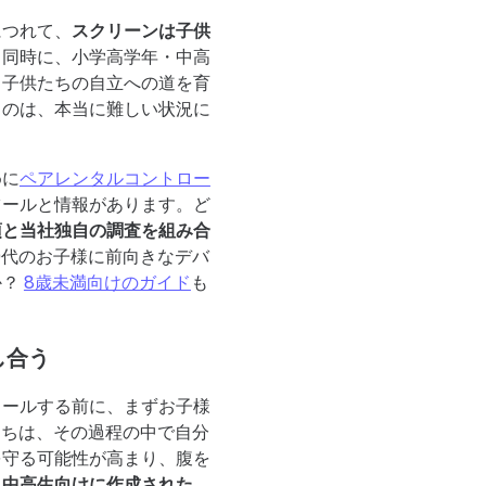
につれて、
スクリーンは子供
。同時に、小学高学年・中高
。子供たちの自立への道を育
るのは、本当に難しい状況に
めに
ペアレンタルコントロー
ツールと情報があります。ど
項と当社独自の調査を組み合
0代のお子様に前向きなデバ
か？
8歳未満向けのガイド
も
し合う
トールする前に、まずお子様
たちは、その過程の中で自分
を守る可能性が高まり、腹を
・中高生向けに作成された