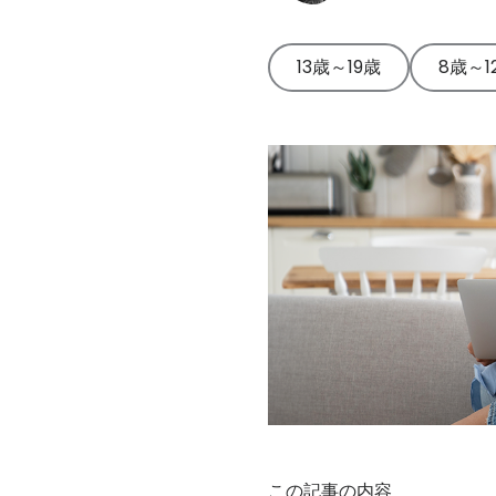
ード
Qustodio
の専門
立つ段階
告、推奨
全機能を
を最大限
家の洞
的なガイ
事項。
表示
にご活用
察を含
ドとビデ
13歳～19歳
8歳～1
ガイドと
いただけ
む、オ
オ。
レビュー
ます。
ンライ
ヘルプセ
を見る
ンでの
製品のヒ
ンターに
子供の
ントを見
アクセス
健康と
る
安全に
関する
事実に
基づく
情報と
調査。
子育て
のヒン
トを見
る
この記事の内容