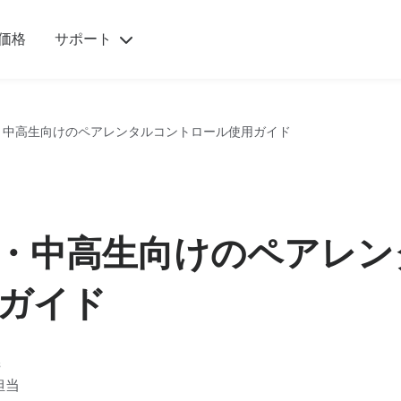
todio
を通
価格
サポート
専任
門家
の個
始
家族のストー
ダウ
サポ
・中高生向けのペアレンタルコントロール使用ガイド
め
リー
ンロ
とガ
る
ード
ン
“Qustodio
は、子供
内
スマートフォ
たちの安
全を確保
ンやタブレッ
ぐ取
できてい
・中高生向けのペアレン
io
トからデスク
るとい
う、私が
様
トップパソコ
求めてい
た安心感
と
ン、
ガイド
を与えて
開
Chromebook
くれま
す”
ま
などまで、あ
アリソン、2
らゆるデバイ
人の子の母親
s
家族のストーリーを
スにQustodio
ロ
担当
もっと読む
を入手できま