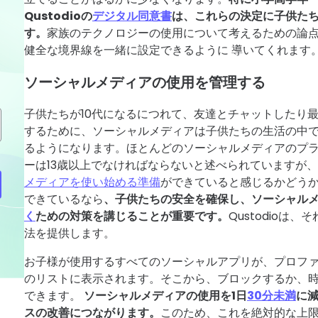
Qustodioの
デジタル同意書
は、これらの決定に子供た
す。
家族のテクノロジーの使用について考えるための論
健全な境界線を一緒に設定できるように 導いてくれます
ソーシャルメディアの使用を管理する
子供たちが10代になるにつれて、友達とチャットしたり
するために、ソーシャルメディアは子供たちの生活の中
るようになります。ほとんどのソーシャルメディアのプ
ーは13歳以上でなければならないと述べられていますが、
メディアを使い始める準備
ができていると感じるかどう
できているなら
、子供たちの安全を確保し、ソーシャル
く
ための対策を講じることが重要です。
Qustodioは
法を提供します。
お子様が使用するすべてのソーシャルアプリが、プロフ
のリストに表示されます。そこから、ブロックするか、
できます。
ソーシャルメディアの使用を1日
30分未満
に
スの改善につながります。
このため、これを絶対的な上