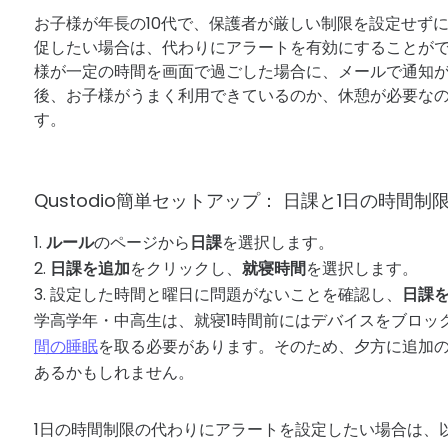
お子様が年長の10代で、保護者が厳しい制限を設定せず
促したい場合は、代わりにアラートを有効にすることが
様が一定の時間を画面で過ごした場合に、メールで通知
後、お子様がうまく利用できているのか、休憩が必要な
す。
Qustodio簡単セットアップ：
日課と1日の時間制
ルール
のページから
日課
を選択します。
日課を追加
をクリックし、
就寝時間
を選択します。
設定した時間と曜日に問題がないことを確認し、
日課
学高学年・中高生は、就寝1時間前にはデバイスをブロッ
間の睡眠
を取る必要があります。そのため、夕方に追加
あるかもしれません。
1日の時間制限の代わりにアラートを設定したい場合は、