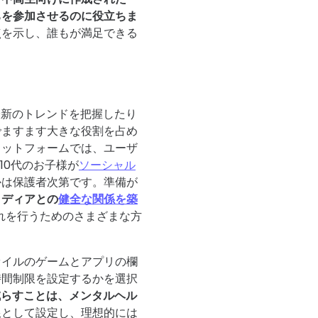
ちを参加させるのに役立ちま
点を示し、誰もが満足できる
。
最新のトレンドを把握したり
でますます大きな役割を占め
ラットフォームでは、ユーザ
10代のお子様が
ソーシャル
かは保護者次第です。準備が
メディアとの
健全な関係を築
、それを行うためのさまざまな方
ァイルのゲームとアプリの欄
時間制限を設定するかを選択
減らすことは、メンタルヘル
限として設定し、理想的には