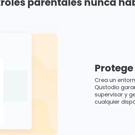
roles parentales nunca habí
Protege 
Crea un entorn
Qustodio garan
supervisar y g
cualquier dispo