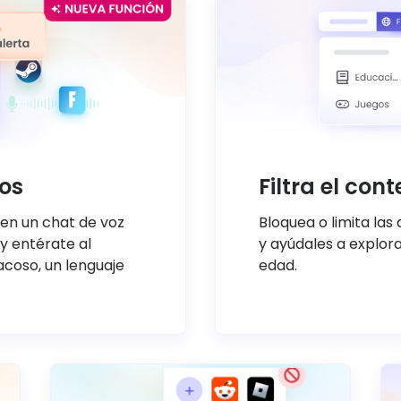
gos
Filtra el con
nen un chat de voz
Bloquea o limita las
 y entérate al
y ayúdales a explor
acoso, un lenguaje
edad.