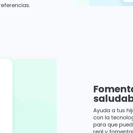
eferencias.
Fomenta
saludab
Ayuda a tus hi
con la tecnolo
para que pueda
real y fomentar