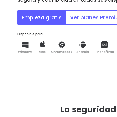
Discover more
Descubre
nuestros
consejos pa
Empieza gratis
Ver planes Prem
los padres
Disponible para:
La seguridad