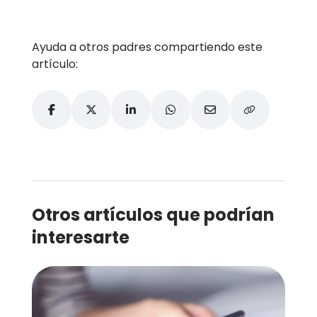
Ayuda a otros padres compartiendo este
artículo:
Otros artículos que podrían
interesarte