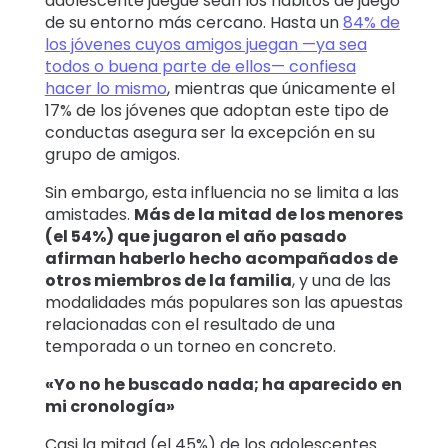
adolescente juegue sean los hábitos de juego
de su entorno más cercano. Hasta un
84% de
los jóvenes cuyos amigos juegan —ya sea
todos o buena parte de ellos— confiesa
hacer lo mismo
, mientras que únicamente el
17% de los jóvenes que adoptan este tipo de
conductas asegura ser la excepción en su
grupo de amigos.
Sin embargo, esta influencia no se limita a las
amistades.
Más de la mitad de los menores
(el 54%) que jugaron el año pasado
afirman haberlo hecho acompañados de
otros miembros de la familia
, y una de las
modalidades más populares son las apuestas
relacionadas con el resultado de una
temporada o un torneo en concreto.
«Yo no he buscado nada; ha aparecido en
mi cronología»
Casi la mitad (el 45%) de los adolescentes