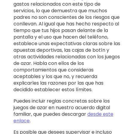
gastos relacionados con este tipo de
servicios, lo que demuestra que muchos
padres no son conscientes de los riesgos que
conllevan. Al igual que has hecho respecto al
tiempo que tus hijos pasan delante de la
pantalla y el uso que hacen del teléfono,
establece unas expectativas claras sobre las
apuestas deportivas, las cajas de botín y
otras actividades relacionadas con los juegos
de azar. Habla con ellos de los
comportamientos que consideras
aceptables y los que no, y recuerda
explicarles las razones por las que has
decidido establecer estos límites.
Puedes incluir reglas concretas sobre los
juegos de azar en nuestro acuerdo digital
familiar, que puedes descargar
desde este
enlace
.
Es posible que desees supervisar e incluso