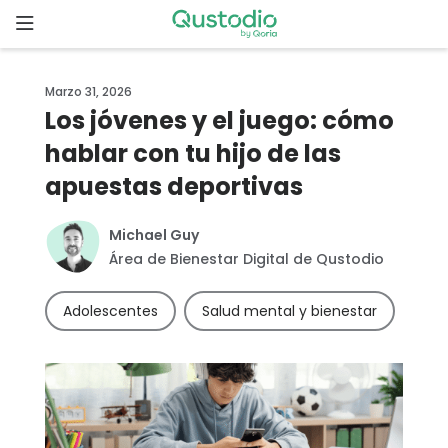
Skip
to
content
Inicio
Marzo 31, 2026
Los jóvenes y el juego: cómo
Comenzar
hablar con tu hijo de las
apuestas deportivas
¿Por qué
elegir
Qustodio?
Michael Guy
Área de Bienestar Digital de Qustodio
Funcionalidades
Adolescentes
Salud mental y bienestar
Descargas
Precios