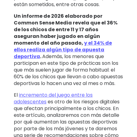
están sometidos, entre otras cosas.
Un informe de 2026 elaborado por
Common Sense Media revela que el 36%
de los chicos de entre 11 y 17 años
aseguran haber jugado en algún
momento del año pasado,
y el 34% de
ellos realiza algún tipo de apuesta
deportiva
.
Además, los menores que
participan en este tipo de prácticas son los
que más suelen jugar de forma habitual: el
60% de los chicos que llevan a cabo apuestas
deportivas lo hacen una vez al mes o más.
El
incremento del juego entre los
adolescentes
es otro de los riesgos digitales
que afectan principalmente a los chicos. En
este artículo, analizaremos con más detalle
por qué aumentan las apuestas deportivas
por parte de los más jóvenes y te daremos
una serie de recomendaciones sobre cómo