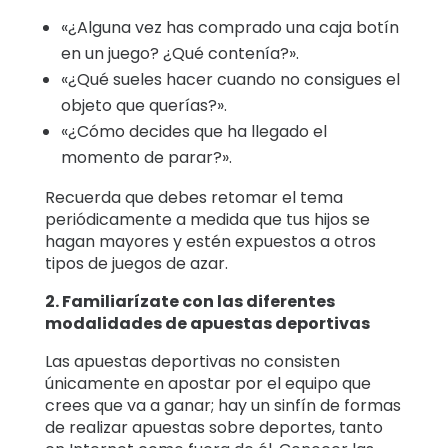
«¿Alguna vez has comprado una caja botín
en un juego? ¿Qué contenía?».
«¿Qué sueles hacer cuando no consigues el
objeto que querías?».
«¿Cómo decides que ha llegado el
momento de parar?».
Recuerda que debes retomar el tema
periódicamente a medida que tus hijos se
hagan mayores y estén expuestos a otros
tipos de juegos de azar.
2. Familiarízate con las diferentes
modalidades de apuestas deportivas
Las apuestas deportivas no consisten
únicamente en apostar por el equipo que
crees que va a ganar; hay un sinfín de formas
de realizar apuestas sobre deportes, tanto