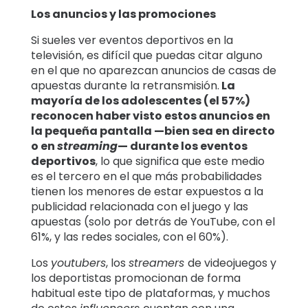
Los anuncios y las promociones
Si sueles ver eventos deportivos en la
televisión, es difícil que puedas citar alguno
en el que no aparezcan anuncios de casas de
apuestas durante la retransmisión.
La
mayoría de los adolescentes (el 57%)
reconocen haber visto estos anuncios en
la pequeña pantalla —bien sea en directo
o en
streaming
— durante los eventos
deportivos
, lo que significa que este medio
es el tercero en el que más probabilidades
tienen los menores de estar expuestos a la
publicidad relacionada con el juego y las
apuestas (solo por detrás de YouTube, con el
61%, y las redes sociales, con el 60%).
Los
youtubers
, los
streamers
de videojuegos y
los deportistas promocionan de forma
habitual este tipo de plataformas, y muchos