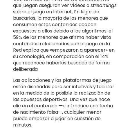
que juegan aseguran ver vídeos o
streamings
sobre el juego en Internet. En lugar de
buscarlos, la mayoría de los menores que
consumen estos contenidos acaban
expuestos a ellos debido a los algoritmos: el
59% de los menores que afirma haber visto
contenidos relacionados con el juego en la
Red explica que «empezaron a aparecer» en
su cronología, en comparación con el 14%
que reconoce haberlos buscado de forma
deliberada.
Las aplicaciones y las plataformas de juego
están diseñadas para ser intuitivas y facilitar
en la medida de lo posible la realización de
las apuestas deportivas. Una vez que hace
clic en el contenido —e introduce una fecha
de nacimiento falsa—, cualquier menor
puede empezar a jugar en cuestión de
minutos.