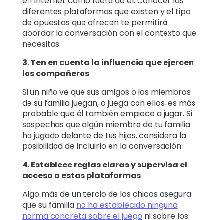
en Internet como fuera de él. Conocer las
diferentes plataformas que existen y el tipo
de apuestas que ofrecen te permitirá
abordar la conversación con el contexto que
necesitas.
3. Ten en cuenta la influencia que ejercen
los compañeros
Si un niño ve que sus amigos o los miembros
de su familia juegan, o juega con ellos, es más
probable que él también empiece a jugar. Si
sospechas que algún miembro de tu familia
ha jugado delante de tus hijos, considera la
posibilidad de incluirlo en la conversación.
4. Establece reglas claras y supervisa el
acceso a estas plataformas
Algo más de un tercio de los chicos asegura
que su familia
no ha establecido ninguna
norma concreta sobre el juego
ni sobre los