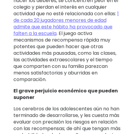
hacer los deberes, se concentren peor en el
colegio y pierdan el interés en cualquier
actividad que no esté relacionada con ellas:
1
de cada 20 jugadores menores de edad
admite que este hábito ha provocado que
falten a la escuela
. El juego activa
mecanismos de recompensa rápida muy
potentes que pueden hacer que otras
actividades más pausadas, como las clases,
las actividades extraescolares y el tiempo
que comparten con su familia parezcan
menos satisfactorias y aburridas en
comparación.
El grave perjuicio económico que pueden
suponer
Los cerebros de los adolescentes aún no han
terminado de desarrollarse, y les cuesta más
evaluar con precisión los riesgos en relación
con las recompensas; de ahí que tengan más