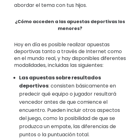
abordar el tema con tus hijos.
¿Cómo acceden a las apuestas deportivas los
menores?
Hoy en día es posible realizar apuestas
deportivas tanto a través de Internet como
en el mundo real, y hay disponibles diferentes
modalidades, incluidas las siguientes:
Las apuestas sobre resultados
deportivos
: consisten básicamente en
predecir qué equipo o jugador resultará
vencedor antes de que comience el
encuentro. Pueden incluir otros aspectos
del juego, como la posibilidad de que se
produzca un empate, las diferencias de
puntos o la puntuación total.