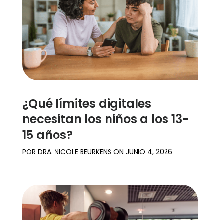
¿Qué límites digitales
necesitan los niños a los 13-
15 años?
POR
DRA. NICOLE BEURKENS
ON
JUNIO 4, 2026