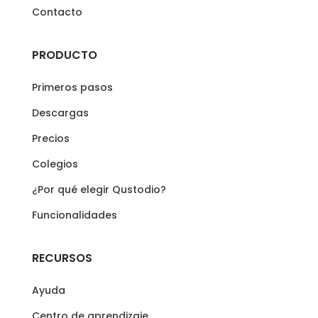
Contacto
PRODUCTO
Primeros pasos
Descargas
Precios
Colegios
¿Por qué elegir Qustodio?
Funcionalidades
RECURSOS
Ayuda
Centro de aprendizaje