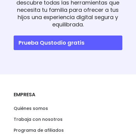
descubre todas las herramientas que
necesita tu familia para ofrecer a tus
hijos una experiencia digital segura y
equilibrada.
Prueba Qustodio gratis
EMPRESA
Quiénes somos
Trabaja con nosotros
Programa de afiliados