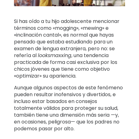
Historias
familiares
Si has oído a tu hijo adolescente mencionar
términos como «mogging», «mewing» e
Centro de
«inclinación cantal», es normal que hayas
aprendizaje
pensado que estaba estudiando para un
examen de lengua extranjera, pero no: se
Asistencia
refería al
looksmaxxing
, una tendencia
practicada de forma casi exclusiva por los
chicos jóvenes que tiene como objetivo
«optimizar» su apariencia.
Acceso
Crear cuenta
Aunque algunos aspectos de este fenómeno
pueden resultar inofensivos y divertidos, e
incluso estar basados en consejos
totalmente válidos para proteger su salud,
también tiene una dimensión más seria —y,
en ocasiones, peligrosa— que los padres no
podemos pasar por alto.