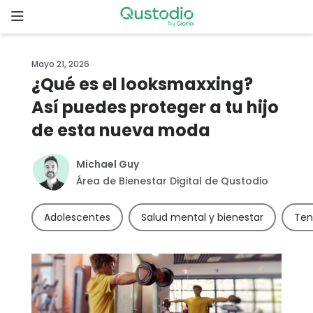
Skip
to
content
Inicio
Mayo 21, 2026
¿Qué es el looksmaxxing?
Comenzar
Así puedes proteger a tu hijo
de esta nueva moda
¿Por qué
elegir
Qustodio?
Michael Guy
Área de Bienestar Digital de Qustodio
Funcionalidades
Adolescentes
Salud mental y bienestar
Ten
Descargas
Precios