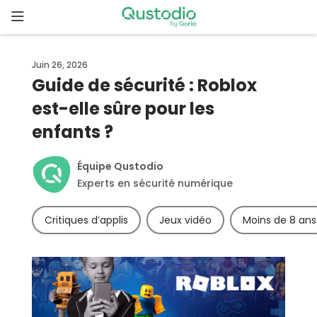
Skip
to
content
Page
Juin 26, 2026
d’accueil
Guide de sécurité : Roblox
est-elle sûre pour les
Pourquoi
Qustodio
enfants ?
?
Équipe Qustodio
Fonctionnalités
Experts en sécurité numérique
Critiques d’applis
Jeux vidéo
Moins de 8 ans
Démarrer
Téléchargements
Tarifs