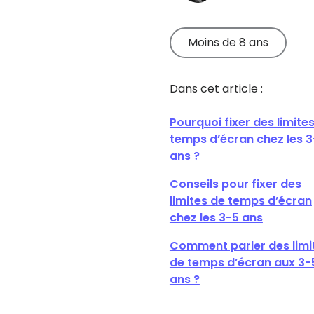
En savoir plus
pleinement de
Qustodio.
Moins de 8 ans
Lire des astuces
sur notre produit
Dans cet article :
Pourquoi fixer des limite
temps d’écran chez les 3
ans ?
Conseils pour fixer des
limites de temps d’écran
chez les 3-5 ans
Comment parler des limi
de temps d’écran aux 3-
ans ?