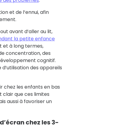
dre des problèmes
.
on et de l’ennui, afin
tement.
ut avant d’aller au lit,
dant la petite enfance
 et à long termes,
de concentration, des
u développement cognitif.
d’utilisation des appareils
r chez les enfants en bas
 clair que ces limites
is aussi à favoriser un
 d’écran chez les 3-