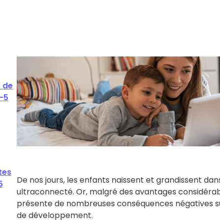
Lire nos guides et
familles
nos analyses
s de
-5
tes
De nos jours, les enfants naissent et grandissent d
5
ultraconnecté. Or, malgré des avantages considérabl
présente de nombreuses conséquences négatives su
de développement.