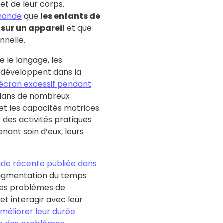
t de leur corps.
mande
que
les enfants de
sur un appareil
et que
nnelle.
e le langage, les
e développent dans la
écran excessif pendant
 dans de nombreux
t les capacités motrices.
 des activités pratiques
nant soin d’eux, leurs
ude récente publiée dans
’augmentation du temps
des problèmes de
t interagir avec leur
méliorer leur durée