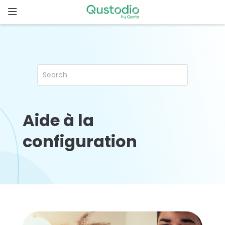
Skip
to
content
Page
d’accueil
Pourquoi
Qustodio
?
Aide à la
Fonctionnalités
configuration
Démarrer
Téléchargements
Tarifs