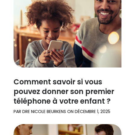
Témoignages
de familles
Se
renseigner
Assistance
Comment savoir si vous
Se connecter
S’inscrire
pouvez donner son premier
téléphone à votre enfant ?
PAR
DRE NICOLE BEURKENS
ON
DÉCEMBRE 1, 2025