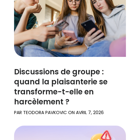
Témoignages
de familles
Se
renseigner
Assistance
Discussions de groupe :
quand la plaisanterie se
Se connecter
S’inscrire
transforme-t-elle en
harcèlement ?
PAR
TEODORA PAVKOVIC
ON
AVRIL 7, 2026