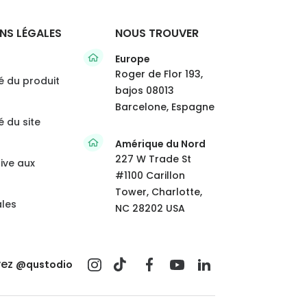
NS LÉGALES
NOUS TROUVER
Europe
Roger de Flor 193,
té du produit
bajos 08013
Barcelone, Espagne
é du site
Amérique du Nord
227 W Trade St
tive aux
#1100 Carillon
Tower, Charlotte,
ales
NC 28202 USA
vez
@qustodio