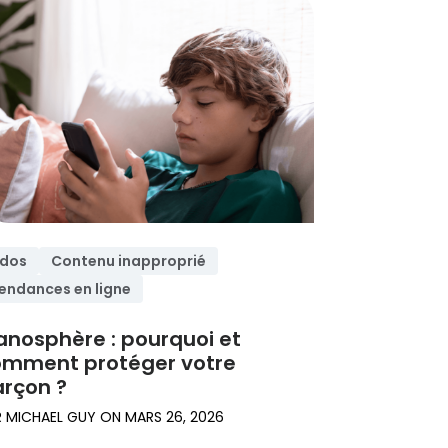
dos
Contenu inapproprié
endances en ligne
nosphère : pourquoi et
omment protéger votre
rçon ?
R
MICHAEL GUY
ON
MARS 26, 2026