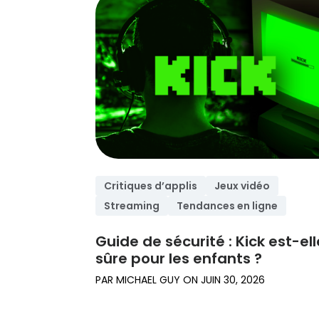
En savoir plus
pleinement de
Qustodio.
Lire des astuces
sur notre produit
Critiques d’applis
Jeux vidéo
Streaming
Tendances en ligne
Guide de sécurité : Kick est-ell
sûre pour les enfants ?
PAR
MICHAEL GUY
ON
JUIN 30, 2026