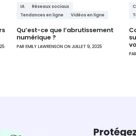
IA
Réseaux sociaux
C
Tendances en ligne
Vidéos en ligne
T
rs
Qu’est-ce que l’abrutissement
Co
numérique ?
su
vo
025
PAR
EMILY LAWRENSON
ON
JUILLET 9, 2025
PA
Protégez