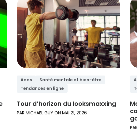
Lire nos guides et
familles
nos analyses
Ados
Santé mentale et bien-être
A
Tendances en ligne
T
e
Tour d’horizon du looksmaxxing
Ma
c
PAR
MICHAEL GUY
ON
MAI 21, 2026
ga
PA