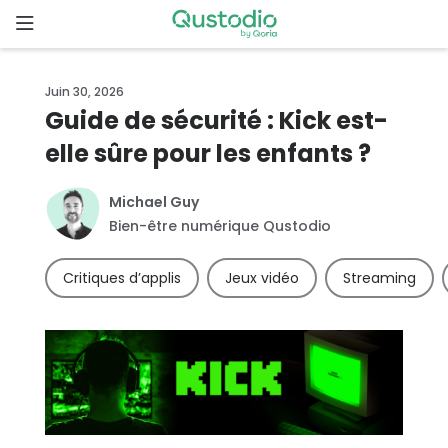
Skip
to
content
Page
Juin 30, 2026
d’accueil
Guide de sécurité : Kick est-
elle sûre pour les enfants ?
Pourquoi
Qustodio
?
Michael Guy
Bien-être numérique Qustodio
Fonctionnalités
Critiques d’applis
Jeux vidéo
Streaming
Démarrer
Téléchargements
Tarifs