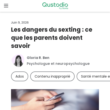
Skip
to
content
Page
Juin 9, 2026
d’accueil
Les dangers du sexting : ce
que les parents doivent
Pourquoi
Qustodio
savoir
?
Gloria R. Ben
Fonctionnalités
Psychologue et neuropsychologue
Ados
Contenu inapproprié
Santé mentale e
Démarrer
Téléchargements
Tarifs