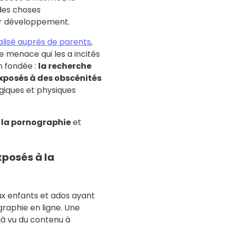
 des choses
ur développement.
lisé auprès de parents
,
e menace qui les a incités
on fondée :
la recherche
xposés à des obscénités
ogiques et physiques
de la pornographie
et
xposés à la
x enfants et ados ayant
graphie en ligne. Une
à vu du contenu à