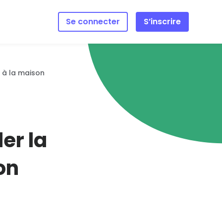
Se connecter
S’inscrire
gements
 à la maison
sur
reil –
te,
ebook et
er la
hargements
on