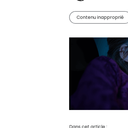
En savoir plus
pleinement de
Qustodio.
Contenu inapproprié
Lire des astuces
sur notre produit
Dans cet article :