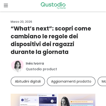
Skip
to
content
Home
Marzo 20, 2026
“What’s next”: scopri come
Perché
cambiano le regole dei
Qustodio?
dispositivi dei ragazzi
Iniziare
durante la giornata
Funzionalità
Inés Ivorra
Qustodio product
Downloads
Abitudini digitali
Aggiornamenti prodotto
Mo
Tariffe
Storie di