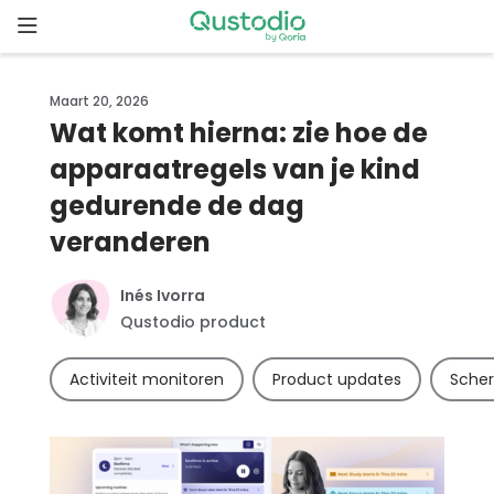
Skip
to
content
Home
Maart 20, 2026
Wat komt hierna: zie hoe de
Waarom
apparaatregels van je kind
Qustodio
gedurende de dag
Functies
veranderen
Aan
Inés Ivorra
de
Qustodio product
slag
Activiteit monitoren
Product updates
Scher
Downloads
Prijzen