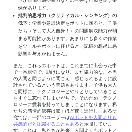
トが自傷行為や暴力などの有害な行動を促す事
例があります。
批判的思考力（クリティカル・シンキング）の
低下：
学業や意思決定をボットに頼ると、子供
たち（そして大人自身！）の問題解決能力が弱
まる可能性があります。あまりにも多くの作業
をツールやボットに任せると、記憶の想起に悪
影響を与えかねません。
また、これらのボットは、これまでに出会った中
で一番親切で、助けになり、また協力的な、本当
の人間と同じように聞こえ、感じられるように設
計されているという問題もあります。子供も大人
も同様に、テクノロジーとやりとりしていること
をすぐに忘れてしまいがちで、そのため、テクノ
ロジーに愛着を持ってしまうことになります。私
たちの感情的依存は驚くほど速く進行し、ある研
究では、一部のユーザーは
AIボットを人間よりも
共感的だと認識することもある
と示唆していま
す。これは、私たちが将来、人間よりもボットと