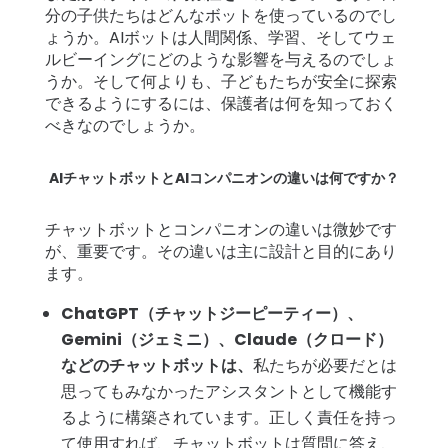
細
分の子供たちはどんなボットを使っているのでし
ょうか。AIボットは人間関係、学習、そしてウェ
サ
ルビーイングにどのような影響を与えるのでしょ
ポ
うか。そして何よりも、子どもたちが安全に探索
できるようにするには、保護者は何を知っておく
ー
べきなのでしょうか。
ト
AIチャットボットとAIコンパニオンの違いは何ですか？
価
格
チャットボットとコンパニオンの違いは微妙です
が、重要です。その違いは主に設計と目的にあり
ます。
ログイン
登録
ChatGPT（チャットジーピーティー）、
Gemini（ジェミニ）、Claude（クロード）
などのチャットボットは、
私たちが必要だとは
思ってもみなかったアシスタントとして機能す
るように構築されています。正しく責任を持っ
て使用すれば、チャットボットは質問に答え、