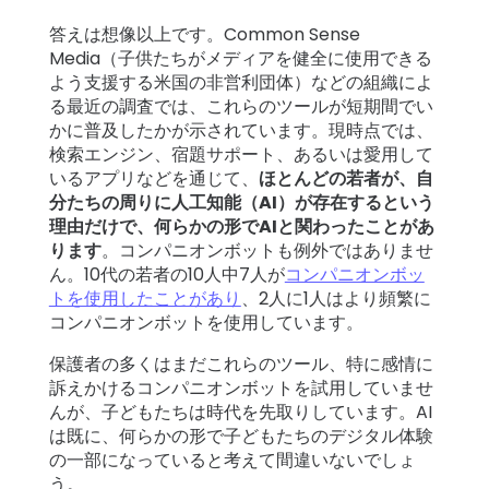
答えは想像以上です。Common Sense
Media（子供たちがメディアを健全に使用できる
よう支援する米国の非営利団体）などの組織によ
る最近の調査では、これらのツールが短期間でい
かに普及したかが示されています。現時点では、
検索エンジン、宿題サポート、あるいは愛用して
いるアプリなどを通じて、
ほとんどの若者が、自
分たちの周りに人工知能（AI）が存在するという
理由だけで、何らかの形でAIと関わったことがあ
ります
。コンパニオンボットも例外ではありませ
ん。10代の若者の10人中7人が
コンパニオンボッ
トを使用したことがあり
、2人に1人はより頻繁に
コンパニオンボットを使用しています。
保護者の多くはまだこれらのツール、特に感情に
訴えかけるコンパニオンボットを試用していませ
んが、子どもたちは時代を先取りしています。AI
は既に、何らかの形で子どもたちのデジタル体験
の一部になっていると考えて間違いないでしょ
う。