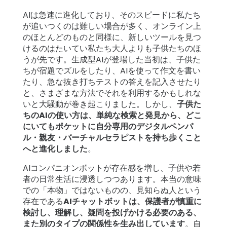
ト
AIは急速に進化しており、そのスピードに私たち
ー
が追いつくのは難しい場合が多く、オンライン上
リ
のほとんどのものと同様に、新しいツールを見つ
ー
けるのはたいてい私たち大人よりも子供たちのほ
うが先です。生成型AIが登場した当初は、子供た
ちが宿題でズルをしたり、AIを使って作文を書い
始
たり、急な抜き打ちテストの答えを記入させたり
め
と、さまざまな方法でそれを利用するかもしれな
る
いと大騒動が巻き起こりました。しかし、
子供た
ちのAIの使い方は、単純な検索と発見から、どこ
ダ
にいてもポケットに自分専用のデジタルペンパ
ウ
ル・親友・バーチャルセラピストを持ち歩くこと
へと進化しました
。
ン
ロ
AIコンパニオンボットが存在感を増し、子供や若
ー
者の日常生活に浸透しつつあります。本当の意味
ド
での「本物」ではないものの、見知らぬ人という
存在である
AIチャットボットは、保護者が慎重に
検討し、理解し、疑問を投げかける必要のある、
詳
また別のタイプの関係性を生み出しています
。自