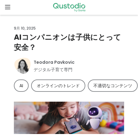
Skip
to
content
ホ
9月 10, 2025
ー
AIコンパニオンは子供にとって
ム
安全？
Qustodio
が選ばれ
Teodora Pavkovic
る理由
デジタル子育て専門
AI
オンラインのトレンド
不適切なコンテンツ
機
能
家
族
の
ス