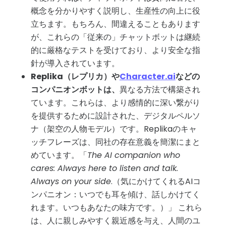
概念を分かりやすく説明し、生産性の向上に役
立ちます。もちろん、間違えることもあります
が、これらの「従来の」チャットボットは継続
的に厳格なテストを受けており、より安全な指
針が導入されています。
Replika（レプリカ）や
Character.ai
などの
コンパニオンボットは、
異なる方法で構築され
ています。これらは、より感情的に深い繋がり
を提供するために設計された、デジタルペルソ
ナ（架空の人物モデル）です。Replikaのキャ
ッチフレーズは、同社の存在意義を簡潔にまと
めています。「
The AI companion who
cares: Always here to listen and talk.
Always on your side
.（気にかけてくれるAIコ
ンパニオン：いつでも耳を傾け、話しかけてく
れます。いつもあなたの味方です。）」 これら
は、人に親しみやすく親近感を与え、人間のユ