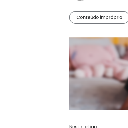
Leia dicas de
ajuda
produtos
Leia dicas
para pais
Conteúdo impróprio
Neste artigo: