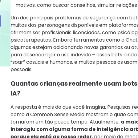
motivos, como buscar conselhos, simular relações 
Um dos principais problemas de segurança com bot
muitos dos personagens disponíveis em plataforma
afirmam ser profissionais licenciados, como psicólog
psicoterapeutas. Embora ferramentas como o Chat
algumas estejam adicionando novas garantias ou atu
para desencorajar o uso indevido – esses bots aind
“soar” casuais e humanos, e muitas pessoas os usa
pessoais.
Quantas crianças realmente usam bots
IA?
A resposta é mais do que você imagina. Pesquisas r
como a Common Sense Media mostram o quão comu
tornaram em tão pouco tempo. Atualmente,
a maio
interagiu com alguma forma de inteligência art
porque ela está ao nosso redor
, por meio de mec