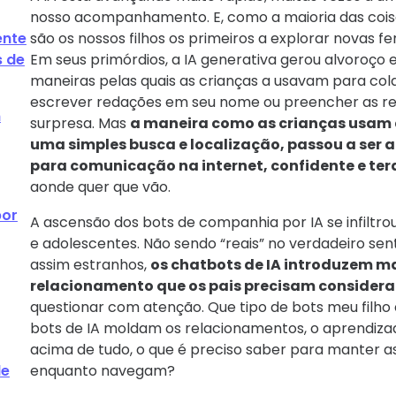
nosso acompanhamento. E, como a maioria das cois
ente
são os nossos filhos os primeiros a explorar novas f
 de
Em seus primórdios, a IA generativa gerou alvoroço 
maneiras pelas quais as crianças a usavam para cola
escrever redações em seu nome ou preencher as re
m
surpresa. Mas
a maneira como as crianças usam a
uma simples busca e localização, passou a ser
para comunicação na internet, confidente e tera
aonde quer que vão.
por
A ascensão dos bots de companhia por IA se infiltrou
e adolescentes. Não sendo “reais” no verdadeiro sen
assim estranhos,
os chatbots de IA introduzem ma
relacionamento que os pais precisam considera
questionar com atenção. Que tipo de bots meu filh
bots de IA moldam os relacionamentos, o aprendiza
acima de tudo, o que é preciso saber para manter a
de
enquanto navegam?