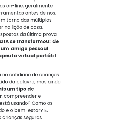
as on-line, geralmente
erramentas antes de nós.
em torno das múltiplas
r na lição de casa,
spostas da última prova
 IA se transformou: de
 a um amigo pessoal
peuta virtual portátil
 no cotidiano de crianças
tido da palavra, mas ainda
is um tipo de
r
, compreender e
o está usando? Como os
do e o bem-estar? E,
s crianças seguras