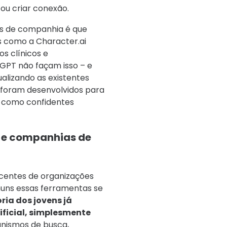
ou criar conexão.
s de companhia é que
s como a Character.ai
os clínicos e
GPT não façam isso – e
alizando as existentes
a foram desenvolvidos para
m como confidentes
 e companhias de
ecentes de organizações
ns essas ferramentas se
ria dos jovens já
ificial, simplesmente
anismos de busca,