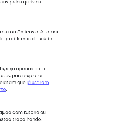
uns pelas quais as
iros românticos até tomar
tir problemas de saúde
s, seja apenas para
casos, para explorar
relatam que
já usaram
rte
.
ajuda com tutoria ou
 estão trabalhando.