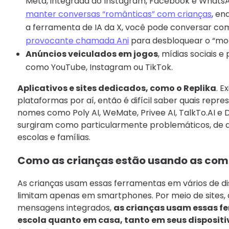
Meta, integrada ao Instagram, Facebook e WhatsA
manter conversas “românticas” com crianças
, en
a ferramenta de IA da X, você pode conversar c
provocante chamada Ani
para desbloquear o “mod
Anúncios veiculados em jogos
, mídias sociais e
como YouTube, Instagram ou TikTok.
Aplicativos e sites dedicados, como o Replika
. E
plataformas por aí, então é difícil saber quais repr
nomes como Poly AI, WeMate, Privee AI, TalkTo.AI 
surgiram como particularmente problemáticos, de 
escolas e famílias.
Como as crianças estão usando as com
As crianças usam essas ferramentas em vários de dis
limitam apenas em smartphones. Por meio de sites, a
mensagens integrados,
as crianças usam essas f
escola quanto em casa, tanto em seus dispositi