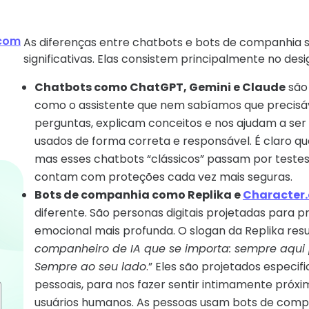
 com
As diferenças entre chatbots e bots de companhia s
significativas. Elas consistem principalmente no desig
Chatbots como ChatGPT, Gemini e Claude
são 
como o assistente que nem sabíamos que precis
perguntas, explicam conceitos e nos ajudam a ser 
usados ​​de forma correta e responsável. É claro 
mas esses chatbots “clássicos” passam por testes
contam com proteções cada vez mais seguras.
Bots de companhia como Replika e
Character.
diferente. São personas digitais projetadas para
emocional mais profunda. O slogan da Replika resu
companheiro de IA que se importa: sempre aqui p
Sempre ao seu lado
.” Eles são projetados espec
pessoais, para nos fazer sentir intimamente próxi
usuários humanos. As pessoas usam bots de compa