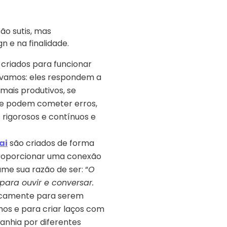
ão sutis, mas
n e na finalidade.
criados para funcionar
ávamos: eles respondem a
mais produtivos, se
que podem cometer erros,
 rigorosos e contínuos e
ai
são criados de forma
 proporcionar uma conexão
me sua razão de ser: “
O
ara ouvir e conversar.
ificamente para serem
mos e para criar laços com
nhia por diferentes