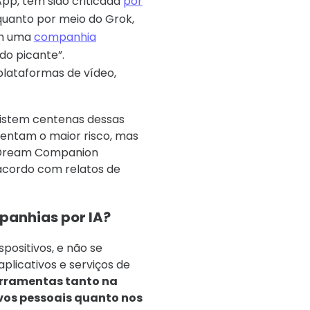
pp, tem sido criticada
por
quanto por meio do Grok,
om uma
companhia
o picante”.
 plataformas de vídeo,
xistem centenas dessas
esentam o maior risco, mas
e Dream Companion
acordo com relatos de
panhias por IA?
positivos, e não se
plicativos e serviços de
erramentas tanto na
vos pessoais quanto nos