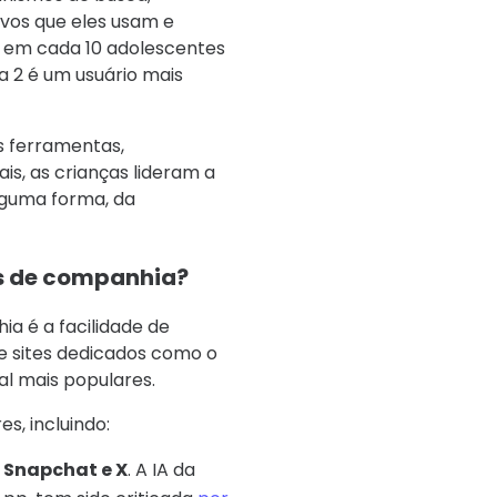
ivos que eles usam e
7 em cada 10 adolescentes
a 2 é um usuário mais
s ferramentas,
s, as crianças lideram a
alguma forma, da
s de companhia?
a é a facilidade de
 e sites dedicados como o
al mais populares.
s, incluindo:
 Snapchat e X
. A IA da