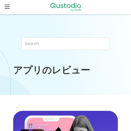
Skip
to
content
ホ
ー
ム
Qustodio
が選ばれ
る理由
アプリのレビュー
機
能
家
族
の
ス