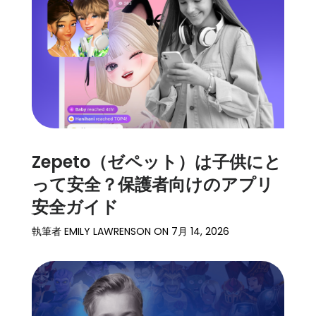
ト
ー
リ
ー
始
め
る
Zepeto（ゼペット）は子供にと
ダ
って安全？保護者向けのアプリ
ウ
安全ガイド
ン
ロ
執筆者
EMILY LAWRENSON
ON
7月 14, 2026
ー
ド
詳