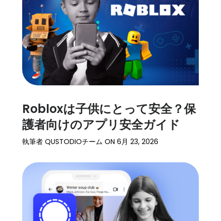
細
サ
ポ
ー
ト
価
格
Robloxは子供にとって安全？保
護者向けのアプリ安全ガイド
ログイン
登録
執筆者
QUSTODIOチーム
ON
6月 23, 2026