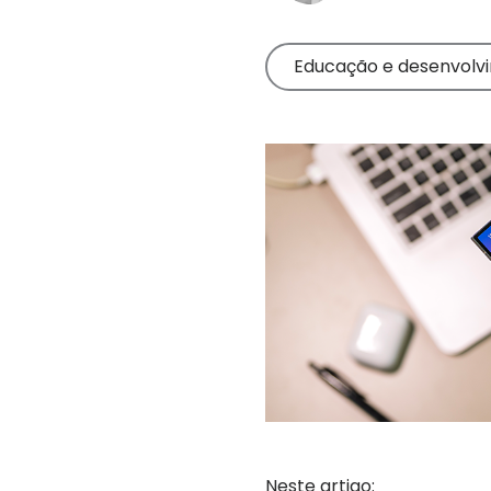
Leia dicas de
ajuda
produtos
Leia dicas
para pais
Educação e desenvolv
Neste artigo: