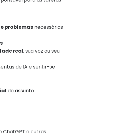
 de problemas
necessárias
s
dade real
, sua voz ou seu
ntas de IA e sentir-se
ial
do assunto
o ChatGPT e outras