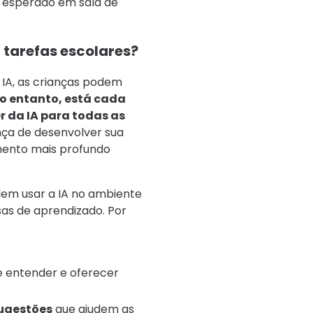
 é esperado em sala de
 tarefas escolares?
 IA, as crianças podem
o entanto, está cada
da IA ​​para todas as
ança de desenvolver sua
imento mais profundo
dem usar a IA no ambiente
sas de aprendizado. Por
e entender e oferecer
sugestões
que ajudem as