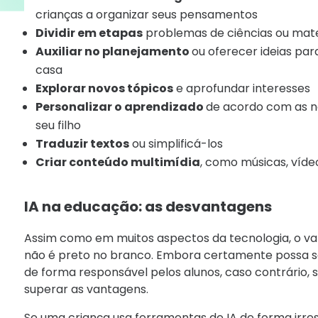
crianças a organizar seus pensamentos
Dividir em etapas
problemas de ciências ou ma
Auxiliar no planejamento
ou oferecer ideias para
casa
Explorar novos tópicos
e aprofundar interesses
Personalizar o aprendizado
de acordo com as ne
seu filho
Traduzir textos
ou simplificá-los
Criar conteúdo multimídia
, como músicas, víde
IA na educação: as desvantagens
Assim como em muitos aspectos da tecnologia, o val
não é preto no branco. Embora certamente possa ser 
de forma responsável pelos alunos, caso contrário
superar as vantagens.
Se uma criança usa ferramentas de IA de forma irre