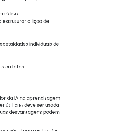
temática
 estruturar a lição de
cessidades individuais de
os ou fotos
or da IA ​​na aprendizagem
útil, a IA deve ser usada
, suas desvantagens podem
sponsável para as tarefas