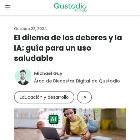
Skip
to
content
Inicio
Octubre 22, 2024
El dilema de los deberes y la
Comenzar
IA: guía para un uso
saludable
¿Por qué
elegir
Qustodio?
Michael Guy
Área de Bienestar Digital de Qustodio
Funcionalidades
Educación y desarrollo
IA
Descargas
Precios