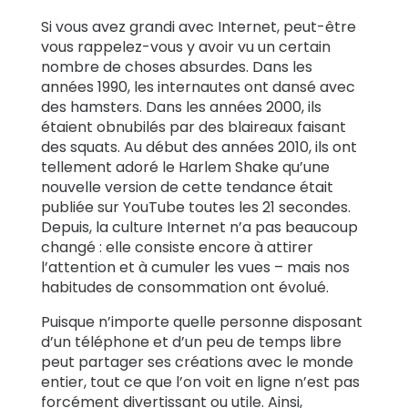
Si vous avez grandi avec Internet, peut-être
Témoignages
vous rappelez-vous y avoir vu un certain
de familles
nombre de choses absurdes. Dans les
années 1990, les internautes ont dansé avec
des hamsters. Dans les années 2000, ils
Se
étaient obnubilés par des blaireaux faisant
renseigner
des squats. Au début des années 2010, ils ont
tellement adoré le Harlem Shake qu’une
Assistance
nouvelle version de cette tendance était
publiée sur YouTube toutes les 21 secondes.
Depuis, la culture Internet n’a pas beaucoup
changé : elle consiste encore à attirer
Se connecter
S’inscrire
l’attention et à cumuler les vues – mais nos
habitudes de consommation ont évolué.
Puisque n’importe quelle personne disposant
d’un téléphone et d’un peu de temps libre
peut partager ses créations avec le monde
entier, tout ce que l’on voit en ligne n’est pas
forcément divertissant ou utile. Ainsi,