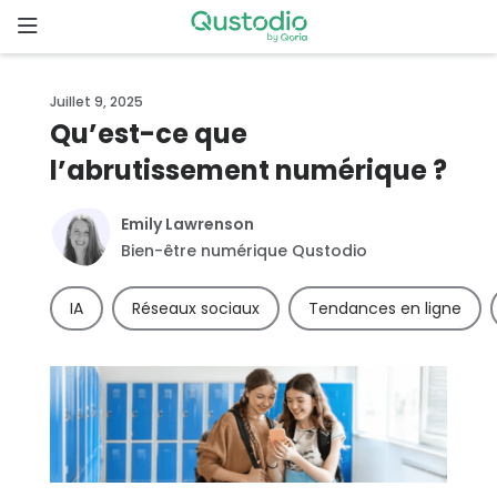
Skip
to
content
Page
Juillet 9, 2025
d’accueil
Qu’est-ce que
l’abrutissement numérique ?
Pourquoi
Qustodio
?
Emily Lawrenson
Bien-être numérique Qustodio
Fonctionnalités
IA
Réseaux sociaux
Tendances en ligne
Démarrer
Téléchargements
Tarifs