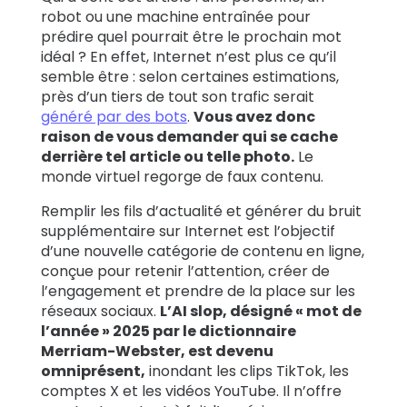
robot ou une machine entraînée pour
Témoignages
prédire quel pourrait être le prochain mot
idéal ? En effet, Internet n’est plus ce qu’il
de familles
semble être : selon certaines estimations,
près d’un tiers de tout son trafic serait
Se
généré par des bots
.
Vous avez donc
renseigner
raison de vous demander qui se cache
derrière tel article ou telle photo.
Le
monde virtuel regorge de faux contenu.
Assistance
Remplir les fils d’actualité et générer du bruit
supplémentaire sur Internet est l’objectif
Se connecter
S’inscrire
d’une nouvelle catégorie de contenu en ligne,
conçue pour retenir l’attention, créer de
l’engagement et prendre de la place sur les
réseaux sociaux.
L’AI slop, désigné « mot de
l’année » 2025 par le dictionnaire
Merriam-Webster, est devenu
omniprésent,
inondant les clips TikTok, les
comptes X et les vidéos YouTube. Il n’offre