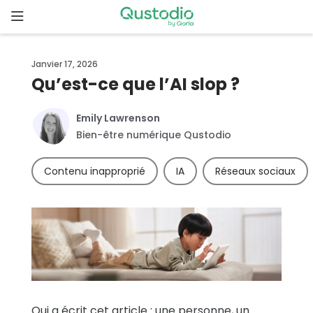
Skip
to
content
Page
Janvier 17, 2026
d’accueil
Qu’est-ce que l’AI slop ?
Pourquoi
Emily Lawrenson
Qustodio
Bien-être numérique Qustodio
?
Contenu inapproprié
IA
Réseaux sociaux
Fonctionnalités
Démarrer
Téléchargements
Tarifs
Qui a écrit cet article : une personne, un