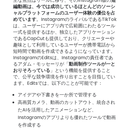
細
主な焦点はリールに移り、そのInstagram版の
短
編動画は、今では成功しているほとんどのソーシ
ャルプラットフォームのユーザー体験の優位を占
サ
めています
。InstagramのライバルであるTikTok
ポ
は、ユーザーにアプリ内で広範囲にわたるツール
ー
一式を提供するほか、独立したアプリケーション
ト
である
CapCut
も提供しており、クリエーターや
趣味として利用しているユーザーが携帯電話から
短時間で動画を作成できるようになっています。
価
InstagramのEditsは、Instagramの責任者であ
格
るアダム・モッセーリが「
動画制作ツールが一と
おりそろっている
」という機能を提供すること
で、公平な競争環境を作り出すことを目指してい
ログイン
登録
ます。Editsでは、以下のことが可能です：
アイデアや下書きを一か所で管理する
高画質カメラ、動画のカットアウト、統合され
たAIを活用したアニメーションなど、
Instagramのアプリよりも優れたツールで動画
を作成する