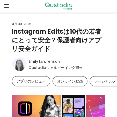
Skip
to
content
ホ
4月 30, 2025
ー
Instagram Editsは10代の若者
ム
にとって安全？保護者向けアプ
Qustodio
リ安全ガイド
が選ばれ
る理由
Emily Lawrenson
Qustodioウェルビーイング担当
機
能
アプリのレビュー
オンライン動画
ソーシャルメ
家
族
の
ス