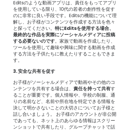
Editsのような動画アプリは、責任をもってアプリ
を使用している限り、10代の若者の創作性を促す
のに非常に良い手段です。Editsの機能について理
解し、お子様がコンテンツを作成する方法を色々
と探ってください。
特にEditsを使用する場合、
最終的な作品を実際にソーシャルメディアに投稿
する必要ないのです
。家族で動画を作成したり、
ツールを使用して趣味や興味に関する動画を作成
する方法を子供たちに教えたりすることもできま
す。
3. 安全な共有を促す
お子様がソーシャルメディアで動画やその他のコ
ンテンツを共有する場合は、
責任を持って共有
す
ることが重要です。個人情報や、学校の制服、通
りの名前など、名前や所在地を特定できる情報を
決して明かさないことの大切さについてお子様と
話し合いましょう。 お子様のアカウントが非公開
であっても、ネット上のあらゆる情報はスクリー
ンショットで共有したり、グループチャットで話