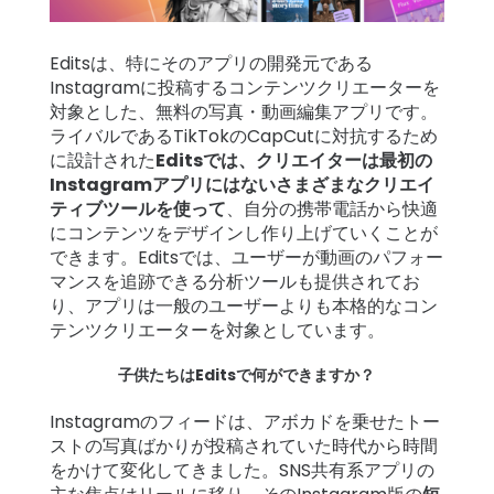
ト
ー
Editsは、特にそのアプリの開発元である
リ
Instagramに投稿するコンテンツクリエーターを
ー
対象とした、無料の写真・動画編集アプリです。
ライバルであるTikTokのCapCutに対抗するため
始
に設計された
Editsでは、クリエイターは最初の
め
Instagramアプリにはないさまざまなクリエイ
ティブツールを使って
、自分の携帯電話から快適
る
にコンテンツをデザインし作り上げていくことが
できます。Editsでは、ユーザーが動画のパフォー
ダ
マンスを追跡できる分析ツールも提供されてお
ウ
り、アプリは一般のユーザーよりも本格的なコン
ン
テンツクリエーターを対象としています。
ロ
子供たちはEditsで何ができますか？
ー
ド
Instagramのフィードは、アボカドを乗せたトー
ストの写真ばかりが投稿されていた時代から時間
詳
をかけて変化してきました。SNS共有系アプリの