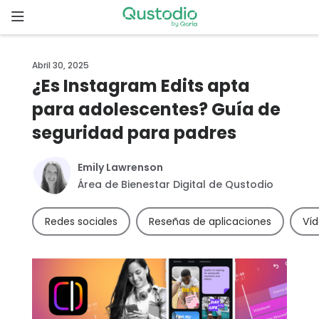
Skip
to
content
Inicio
Abril 30, 2025
¿Es Instagram Edits apta
Comenzar
para adolescentes? Guía de
seguridad para padres
¿Por qué
elegir
Qustodio?
Emily Lawrenson
Área de Bienestar Digital de Qustodio
Funcionalidades
Redes sociales
Reseñas de aplicaciones
Víd
Descargas
Precios