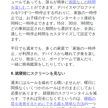
ュールであっても、誰もが簡単に
画面なしの時間
を楽しむ
ことができます。デバイスやプロファイ
ルを1つずつ一時停止する代わりに、家族の一時停
止では、お子様のすべてのインターネット接続を
同時に一時停止できます。15分、30分、1時間な
どの事前設定された期間から選択するか、全員に
適した一時停止時間をカスタマイズして設定でき
ます。
平日でも週末でも、多くの家庭で「家族の一時停
止」が利用され、デバイスから離れて夕食を楽し
んだり、散歩したり、ボードゲームで遊んだり、
一緒に映画鑑賞をしたりしています。
5. 就寝前にスクリーンを見ない
週末にはルールを緩めても構いませんが、曜日に
関係なくいくつかのルールはそのままにしておく
必要があります。 就寝前のスクリーンタイムを減
らす、できれば完全になくすというのは、
睡眠の
質を改善するためにできる最も簡単な方法
の一つ