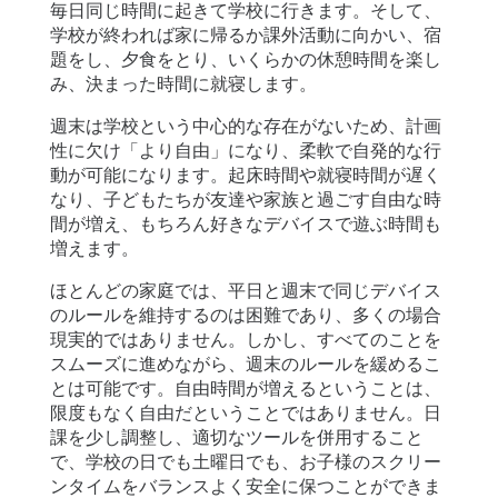
細
毎日同じ時間に起きて学校に行きます。そして、
学校が終われば家に帰るか課外活動に向かい、宿
題をし、夕食をとり、いくらかの休憩時間を楽し
サ
み、決まった時間に就寝します。
ポ
ー
週末は学校という中心的な存在がないため、計画
ト
性に欠け「より自由」になり、柔軟で自発的な行
動が可能になります。起床時間や就寝時間が遅く
なり、子どもたちが友達や家族と過ごす自由な時
価
間が増え、もちろん好きなデバイスで遊ぶ時間も
格
増えます。
ほとんどの家庭では、平日と週末で同じデバイス
ログイン
登録
のルールを維持するのは困難であり、多くの場合
現実的ではありません。しかし、すべてのことを
スムーズに進めながら、週末のルールを緩めるこ
とは可能です。自由時間が増えるということは、
限度もなく自由だということではありません。日
課を少し調整し、適切なツールを併用すること
で、学校の日でも土曜日でも、お子様のスクリー
ンタイムをバランスよく安全に保つことができま