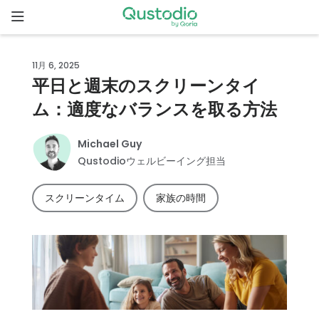
Skip
to
content
ホ
11月 6, 2025
ー
平日と週末のスクリーンタイ
ム
ム：適度なバランスを取る方法
Qustodio
が選ばれ
Michael Guy
る理由
Qustodioウェルビーイング担当
スクリーンタイム
家族の時間
機
能
家
族
の
ス