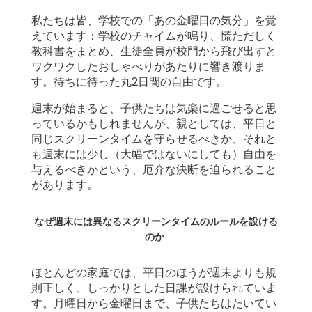
ト
私たちは皆、学校での「あの金曜日の気分」を覚
ー
えています：学校のチャイムが鳴り、慌ただしく
リ
教科書をまとめ、生徒全員が校門から飛び出すと
ー
ワクワクしたおしゃべりがあたりに響き渡りま
す。待ちに待った丸2日間の自由です。
始
週末が始まると、子供たちは気楽に過ごせると思
め
っているかもしれませんが、親としては、平日と
る
同じスクリーンタイムを守らせるべきか、それと
も週末には少し（大幅ではないにしても）自由を
与えるべきかという、厄介な決断を迫られること
ダ
があります。
ウ
ン
ロ
なぜ週末には異なるスクリーンタイムのルールを設ける
のか
ー
ド
ほとんどの家庭では、平日のほうが週末よりも規
則正しく、しっかりとした日課が設けられていま
詳
す。月曜日から金曜日まで、子供たちはたいてい