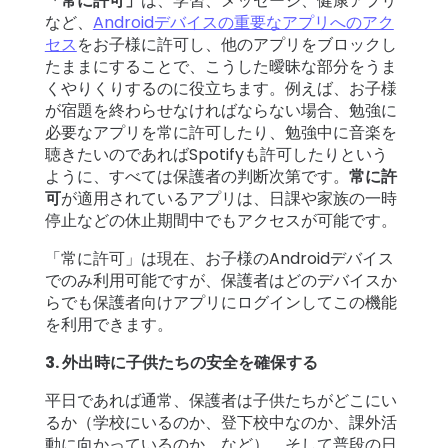
「常に許可」
は、学習、メッセージ、健康アプリ
など、
Androidデバイスの重要なアプリへのアク
セス
をお子様に許可し、他のアプリをブロックし
たままにすることで、こうした曖昧な部分をうま
くやりくりするのに役立ちます。例えば、お子様
が宿題を終わらせなければならない場合、勉強に
必要なアプリを常に許可したり、勉強中に音楽を
聴きたいのであればSpotifyも許可したりという
ように、すべては保護者の判断次第です。
常に許
可
が適用されているアプリは、日課や家族の一時
停止などの休止期間中でもアクセスが可能です。
「常に許可」は現在、お子様のAndroidデバイス
でのみ利用可能ですが、保護者はどのデバイスか
らでも保護者向けアプリにログインしてこの機能
を利用できます。
3. 外出時に子供たちの安全を確保する
平日であれば通常、保護者は子供たちがどこにい
るか（学校にいるのか、登下校中なのか、課外活
動に向かっているのか、など）、そして普段の日