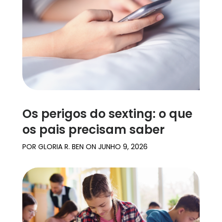
Relatos
de
família
Aprendizagem
Suporte
Os perigos do sexting: o que
Log in
Inscrever-se
os pais precisam saber
POR
GLORIA R. BEN
ON
JUNHO 9, 2026