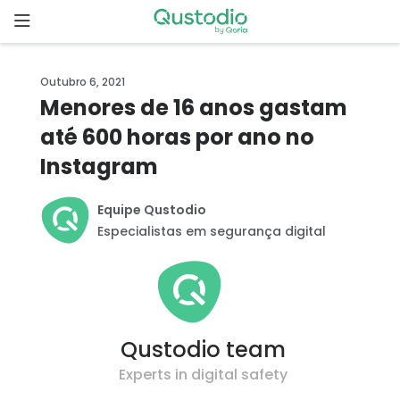
Skip
to
content
Página
Outubro 6, 2021
inicial
Menores de 16 anos gastam
até 600 horas por ano no
Por que o
Qustodio?
Instagram
Recursos
Equipe Qustodio
Especialistas em segurança digital
Começar
Downloads
Qustodio team
Preços
Experts in digital safety