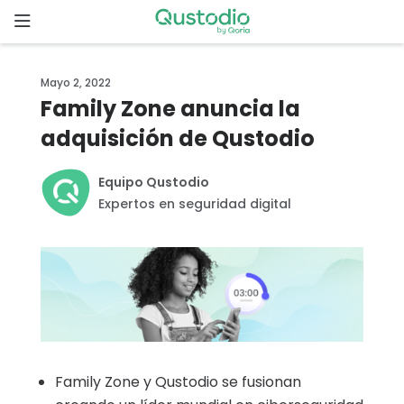
Skip
to
content
Inicio
Mayo 2, 2022
Family Zone anuncia la
Comenzar
adquisición de Qustodio
¿Por qué
Equipo Qustodio
elegir
Expertos en seguridad digital
Qustodio?
Funcionalidades
Descargas
Precios
Family Zone y Qustodio se fusionan