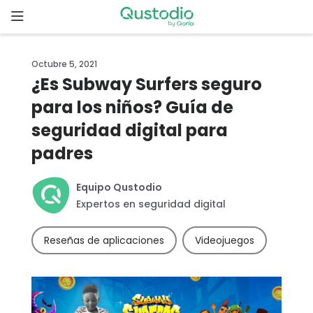
Skip
to
content
Inicio
Octubre 5, 2021
¿Es Subway Surfers seguro
Comenzar
para los niños? Guía de
seguridad digital para
¿Por qué
elegir
padres
Qustodio?
Equipo Qustodio
Funcionalidades
Expertos en seguridad digital
Reseñas de aplicaciones
Videojuegos
Descargas
Precios