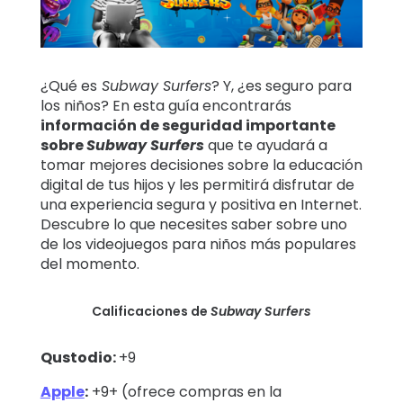
Historias
familiares
¿Qué es
Subway Surfers
? Y, ¿es seguro para
Centro de
los niños? En esta guía encontrarás
aprendizaje
información de seguridad importante
sobre
Subway Surfers
que te ayudará a
Asistencia
tomar mejores decisiones sobre la educación
digital de tus hijos y les permitirá disfrutar de
una experiencia segura y positiva en Internet.
Descubre lo que necesites saber sobre uno
Acceso
Crear cuenta
de los videojuegos para niños más populares
del momento.
Calificaciones de
Subway Surfers
Qustodio:
+9
Apple
:
+9+ (ofrece compras en la