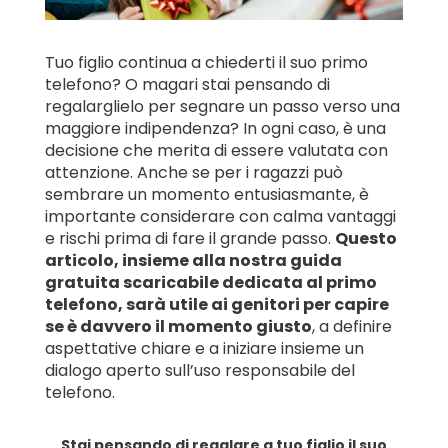
famiglia
Tuo figlio continua a chiederti il suo primo
Impara
telefono? O magari stai pensando di
regalarglielo per segnare un passo verso una
maggiore indipendenza? In ogni caso, è una
Assistenza
decisione che merita di essere valutata con
attenzione. Anche se per i ragazzi può
sembrare un momento entusiasmante, è
Accesso
Iscriviti
importante considerare con calma vantaggi
e rischi prima di fare il grande passo.
Questo
articolo, insieme alla nostra guida
gratuita scaricabile dedicata al primo
telefono, sarà utile ai genitori per capire
se è davvero il momento giusto
, a definire
aspettative chiare e a iniziare insieme un
dialogo aperto sull’uso responsabile del
telefono.
Stai pensando di regalare a tuo figlio il suo