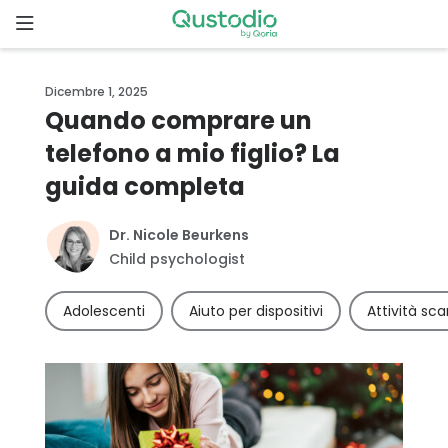
Skip
to
content
Home
Dicembre 1, 2025
Quando comprare un
Perché
telefono a mio figlio? La
Qustodio?
guida completa
Iniziare
Dr. Nicole Beurkens
Child psychologist
Funzionalità
Adolescenti
Aiuto per dispositivi
Attività scar
Downloads
Tariffe
Storie di