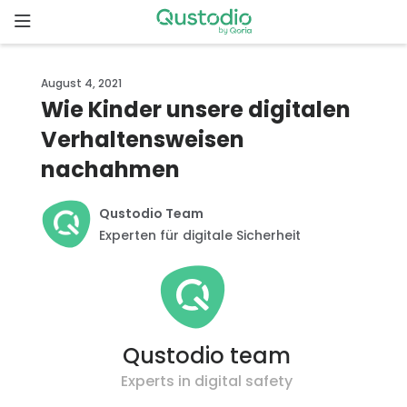
Skip
to
content
Startseite
August 4, 2021
Wie Kinder unsere digitalen
Warum
Verhaltensweisen
Qustodio
nachahmen
Funktionen
Qustodio Team
Experten für digitale Sicherheit
Los
geht’s
Downloads
Qustodio team
Preise
Experts in digital safety