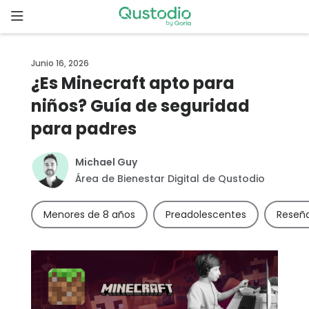
Skip
to
content
Inicio
Junio 16, 2026
¿Es Minecraft apto para
Comenzar
niños? Guía de seguridad
para padres
¿Por qué
elegir
Qustodio?
Michael Guy
Área de Bienestar Digital de Qustodio
Funcionalidades
Menores de 8 años
Preadolescentes
Reseña
Descargas
Precios