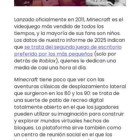
Historias
familiares
Lanzado oficialmente en 2011,
Minecraft
es el
videojuego más vendido de todos los
Centro de
tiempos, y la mayoría de sus fans son niños.
aprendizaje
Los datos de nuestro informe de 2025 indican
que
se trata del segundo juego de escritorio
preferido por los más pequeños
(solo por
Asistencia
detrás de
Roblox
), quienes le dedican una
media de casi una hora al día.
Acceso
Crear cuenta
Minecraft
tiene poco que ver con las
aventuras clásicas de desplazamiento lateral
que surgieron en los 80 y los 90: se trata de
una suerte de patio de recreo digital
totalmente abierto en el que los jugadores
pueden utilizar su imaginación para construir
y explorar mundos virtuales hechos de
bloques. La plataforma sirve también como
un centro de reunión social en el que los