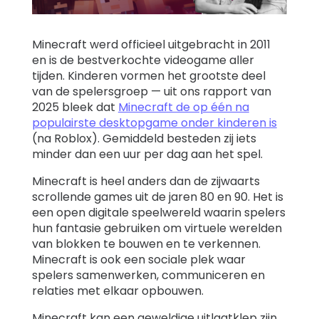
Support
Minecraft werd officieel uitgebracht in 2011
en is de bestverkochte videogame aller
Familieverhalen
tijden. Kinderen vormen het grootste deel
van de spelersgroep — uit ons rapport van
2025 bleek dat
Minecraft de op één na
Inloggen
Registreren
populairste desktopgame onder kinderen is
(na Roblox). Gemiddeld besteden zij iets
minder dan een uur per dag aan het spel.
Minecraft is heel anders dan de zijwaarts
scrollende games uit de jaren 80 en 90. Het is
een open digitale speelwereld waarin spelers
hun fantasie gebruiken om virtuele werelden
van blokken te bouwen en te verkennen.
Minecraft is ook een sociale plek waar
spelers samenwerken, communiceren en
relaties met elkaar opbouwen.
Minecraft kan een geweldige uitlaatklep zijn