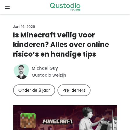
Skip
to
content
Home
Juni 16, 2026
Is Minecraft veilig voor
Waarom
kinderen? Alles over online
Qustodio
risico’s en handige tips
Functies
Michael Guy
Qustodio welzijn
Aan
de
Onder de 8 jaar
Pre-tieners
slag
Downloads
Prijzen