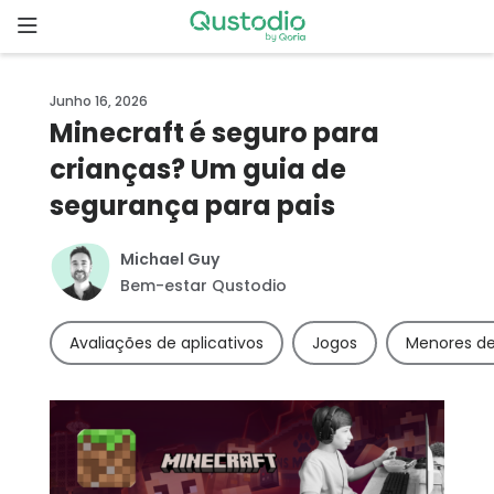
Skip
to
content
Página
Junho 16, 2026
inicial
Minecraft é seguro para
crianças? Um guia de
Por que o
Qustodio?
segurança para pais
Recursos
Michael Guy
Bem-estar Qustodio
Começar
Avaliações de aplicativos
Jogos
Menores de
Downloads
Preços