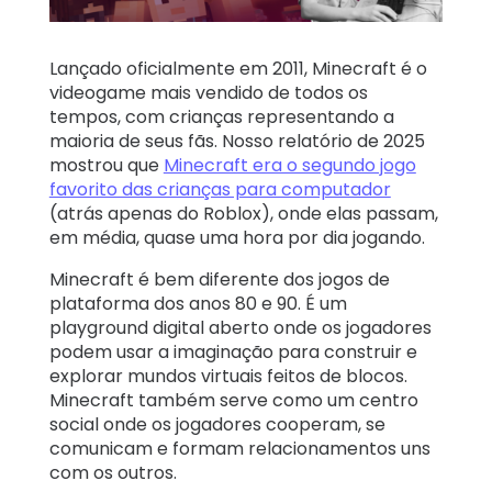
Relatos
de
Lançado oficialmente em 2011, Minecraft é o
família
videogame mais vendido de todos os
tempos, com crianças representando a
Aprendizagem
maioria de seus fãs. Nosso relatório de 2025
mostrou que
Minecraft era o segundo jogo
favorito das crianças para computador
Suporte
(atrás apenas do Roblox), onde elas passam,
em média, quase uma hora por dia jogando.
Log in
Inscrever-se
Minecraft é bem diferente dos jogos de
plataforma dos anos 80 e 90. É um
playground digital aberto onde os jogadores
podem usar a imaginação para construir e
explorar mundos virtuais feitos de blocos.
Minecraft também serve como um centro
social onde os jogadores cooperam, se
comunicam e formam relacionamentos uns
com os outros.