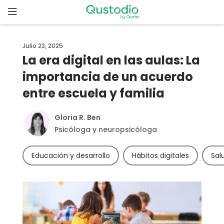
Skip
to
content
Inicio
Julio 23, 2025
La era digital en las aulas: La
Comenzar
importancia de un acuerdo
entre escuela y familia
¿Por qué
elegir
Qustodio?
Gloria R. Ben
Psicóloga y neuropsicóloga
Funcionalidades
Educación y desarrollo
Hábitos digitales
Sal
Descargas
Precios